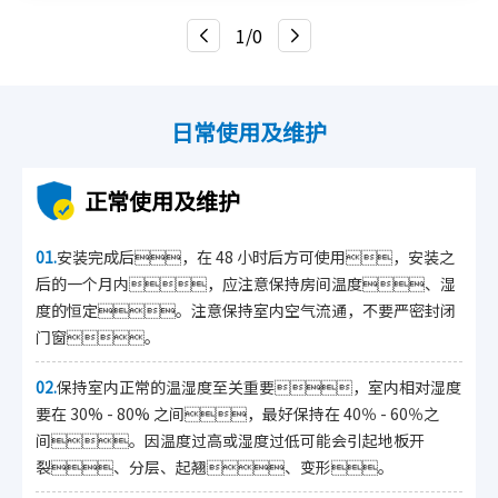
意式轻奢系列
田园系列
浮世绘系列
1/0
真木纹系列
印记时代系列
地暖专用地板
倍护地板
防水地板
M系星座地板系列
唐之韵系列
国风茗木系列
原木生活系列
日常使用及维护
柔石木纹系列
柔石石纹系列
凯发·k8国际超次元
WOO乌金木系列
正常使用及维护
印橡派系列
三拼花系列
EB科技地板系列
艺数系列
美蜡德系列
颜值时代系列
01.
安装完成后，在 48 小时后方可使用，安装之
后的一个月内，应注意保持房间温度、湿
顶层设计
奇迹时光
金丝木
超级地板系列
度的恒定。注意保持室内空气流通，不要严密封闭
1515系列
门窗。
02.
保持室内正常的温湿度至关重要，室内相对湿度
要在 30% - 80% 之间，最好保持在 40％ - 60％之
间。因温度过高或湿度过低可能会引起地板开
裂、分层、起翘、变形。