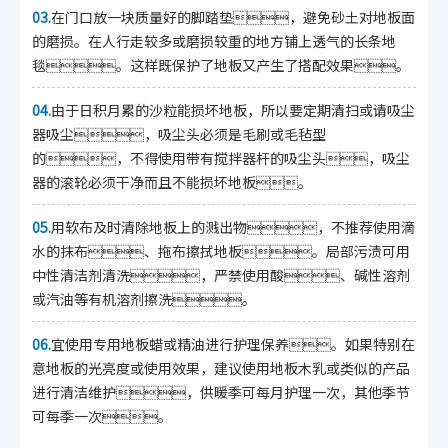
03.
在门口放一块质量好的脚踏垫，避免砂土对地板面
的磨损。在人行走较多或磨损较重的地方铺上透气的长条地
毯。这样既保护了地板又产生了搭配效果。
04.
由于日积月累的沙粒能损坏地板，所以要定期清扫或请吸尘
器吸尘，吸尘头必须是毛刷或毛毡型
的，不得使用带有搅拌器杆的吸尘头，吸尘
器的滚轮必须干净而且不能损坏地板。
05.
用软布及时清除地板上的溅出物，不推荐使用滴
水的抹布、拖布擦拭地板。局部污渍可用
中性清洁剂清洗，严禁使用酸、碱性溶剂
或汽油等有机溶剂擦洗。
06.
宜使用专用地板蜡或精油进行护理保养。如果特别在
意地板的光亮度或使用效果，建议使用地板木乳或类似的产品
进行清洁维护，供暖季可每月护理一次，其他季节
可每季一次。