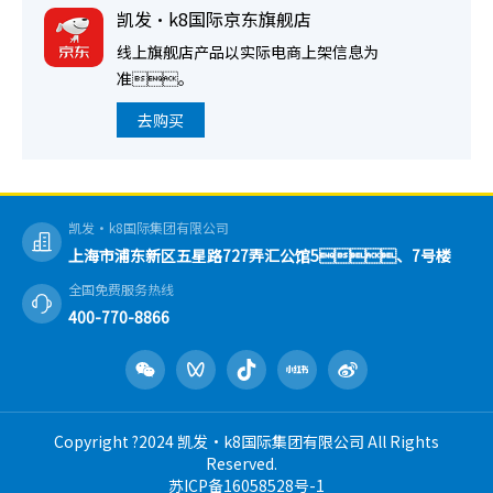
凯发·k8国际京东旗舰店
线上旗舰店产品以实际电商上架信息为
准。
去购买
凯发·k8国际集团有限公司
上海市浦东新区五星路727弄汇公馆5、7号楼
全国免费服务热线
400-770-8866
Copyright ?2024 凯发·k8国际集团有限公司 All Rights
Reserved.
苏ICP备16058528号-1