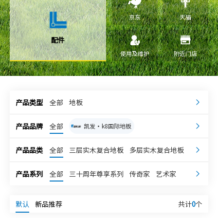
京东
天猫
配件
使用及维护
附近门店
产品类型
全部
地板
产品品牌
全部
凯发·k8国际地板
凯发·k8国际康逸
嘉兰奇
产品品类
全部
三层实木复合地板
多层实木复合地板
强化地板
独体实木地板
凯发·k8国际柔石
宅小象
产品系列
全部
三十周年尊享系列
传奇家
艺术家
凯发·k8国际超次元
新科技地板
超级地板
理想家
乐享家
整木芯系列
高级灰系列
整芯实木复合地板
默认
新品推荐
共计
0
个
第五大道系列
庆典系列
轻享系列