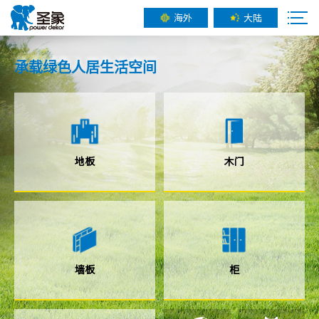
海外
大陆
承载
绿色人居
生活空间
地板
木门
墙板
柜