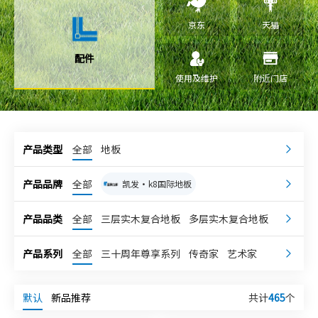
京东
天猫
配件
使用及维护
附近门店
产品类型
全部
地板
产品品牌
全部
凯发·k8国际地板
凯发·k8国际康逸
嘉兰奇
产品品类
全部
三层实木复合地板
多层实木复合地板
强化地板
独体实木地板
凯发·k8国际柔石
宅小象
产品系列
全部
三十周年尊享系列
传奇家
艺术家
凯发·k8国际超次元
新科技地板
超级地板
理想家
乐享家
整木芯系列
高级灰系列
整芯实木复合地板
默认
新品推荐
共计
465
个
第五大道系列
庆典系列
轻享系列