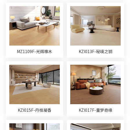
意式轻奢系列
田园系列
浮世绘系列
真木纹系列
印记时代系列
地暖专用地板
倍护地板
防水地板
M系星座地板系列
唐之韵系列
国风茗木系列
原木生活系列
柔石木纹系列
柔石石纹系列
凯发·k8国际超次元
WOO乌金木系列
MZ1109F-光辉橡木
KZI013F-秘境之钥
印橡派系列
三拼花系列
EB科技地板系列
艺数系列
美蜡德系列
颜值时代系列
顶层设计
奇迹时光
金丝木
超级地板系列
1515系列
KZI015F-丹桂凝香
KZI017F-童梦奇缘