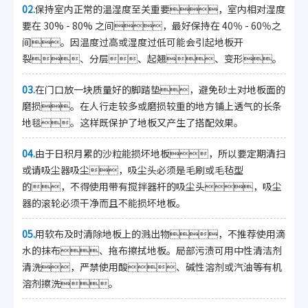
02.
保持室内正常的温湿度至关重要，室内相对湿度
要在 30% - 80% 之间，最好保持在 40％ - 60％之
间。因温度过高或湿度过低可能会引起地板开
裂、分层、起翘、变形。
03.
在门口放一块质量好的脚踏垫，避免砂土对地板面的
磨损。在人行走较多或磨损较重的地方铺上透气的长条
地毯。这样既保护了地板又产生了搭配效果。
04.
由于日积月累的沙粒能损坏地板，所以要定期清扫
或请吸尘器吸尘，吸尘头必须是毛刷或毛毡型
的，不得使用带有搅拌器杆的吸尘头，吸尘
器的滚轮必须干净而且不能损坏地板。
05.
用软布及时清除地板上的溅出物，不推荐使用滴
水的抹布、拖布擦拭地板。局部污渍可用中性清洁剂
清洗，严禁使用酸、碱性溶剂或汽油等有机
溶剂擦洗。