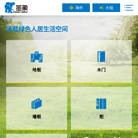
海外
大陆
承载
绿色人居
生活空间
地板
木门
墙板
柜