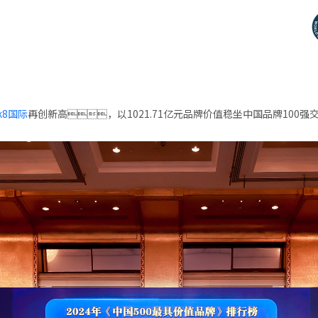
k8国际
再创新高，以1021.71亿元品牌价值稳坐中国品牌100强