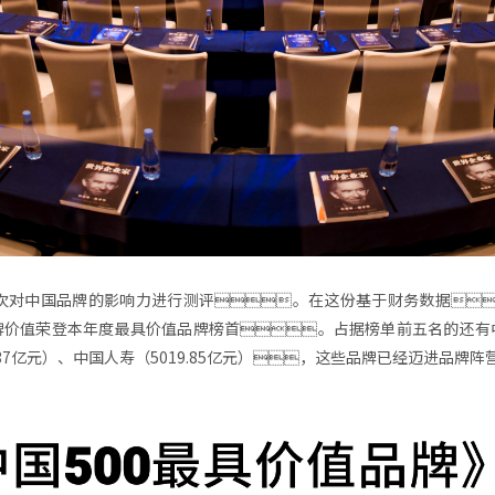
Lab)第21次对中国品牌的影响力进行测评。在这份基于财务数据
品牌价值荣登本年度最具价值品牌榜首。占据榜单前五名的还有中
5.37亿元）、中国人寿（5019.85亿元），这些品牌已经迈进品牌阵