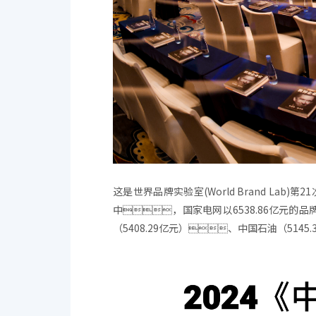
这是世界品牌实验室(World Brand 
中，国家电网以6538.86亿元的
（5408.29亿元）、中国石油（514