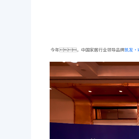
今年，中国家居行业领导品牌
凯发·